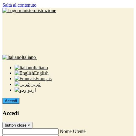
Salta al contenuto
Italiano
Italiano
English
Français
عربى
اردو
Accedi
Accedi
button close
×
Nome Utente