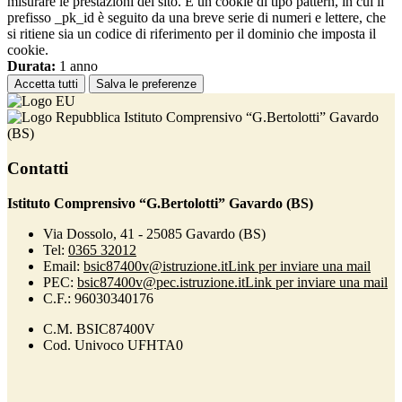
misurare le prestazioni del sito. È un cookie di tipo pattern, in cui il
prefisso _pk_id è seguito da una breve serie di numeri e lettere, che
si ritiene sia un codice di riferimento per il dominio che imposta il
cookie.
Durata:
1 anno
Accetta tutti
Salva le preferenze
Istituto Comprensivo “G.Bertolotti” Gavardo
(BS)
Contatti
Istituto Comprensivo “G.Bertolotti” Gavardo (BS)
Via Dossolo, 41 - 25085 Gavardo (BS)
Tel:
0365 32012
Email:
bsic87400v@istruzione.it
Link per inviare una mail
PEC:
bsic87400v@pec.istruzione.it
Link per inviare una mail
C.F.: 96030340176
C.M. BSIC87400V
Cod. Univoco UFHTA0