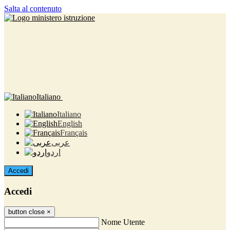
Salta al contenuto
Italiano
Italiano
English
Français
عربى
اردو
Accedi
Accedi
button close
×
Nome Utente