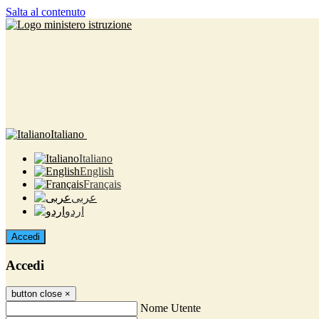
Salta al contenuto
Italiano
Italiano
English
Français
عربى
اردو
Accedi
Accedi
button close
×
Nome Utente