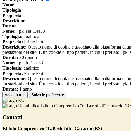
Nome
Tipologia
Proprieta
Descrizione
Durata
Nome:
_pk_ses.1.ee33
Tipologia:
analitico
Proprieta:
Prime Parti
Descrizione:
Questo nome di cookie è associato alla piattaforma di ana
prestazioni del sito. È un cookie di tipo pattern, in cui il prefisso _pk
Durata:
30 minuti
Nome:
_pk_id.1.ee33
Tipologia:
analitico
Proprieta:
Prime Parti
Descrizione:
Questo nome di cookie è associato alla piattaforma di ana
prestazioni del sito. È un cookie di tipo pattern, in cui il prefisso _pk
Durata:
1 anno
Accetta tutti
Salva le preferenze
Istituto Comprensivo “G.Bertolotti” Gavardo (B
Contatti
Istituto Comprensivo “G.Bertolotti” Gavardo (BS)