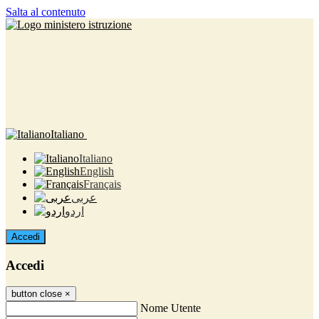
Salta al contenuto
Italiano
Italiano
English
Français
عربى
اردو
Accedi
Accedi
button close
×
Nome Utente