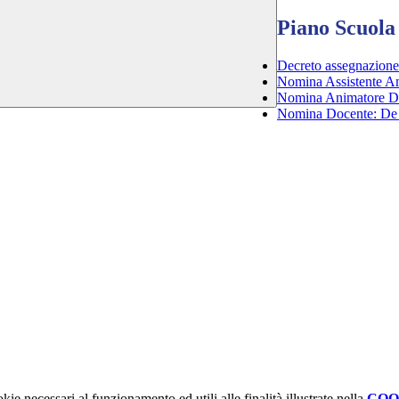
Piano Scuola
Decreto assegnazione 
Nomina Assistente Am
Nomina Animatore Dig
Nomina Docente: De 
kie necessari al funzionamento ed utili alle finalità illustrate nella
COO