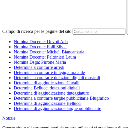
Campo di ricerca per le pagine del sito
Nomina Docente: Devoti Ada
Nomina Docente: Folli Silvia
Nomina Docente: Micheli Biancamaria
Nomina Docente: Paltrinieri Laura
Nomina Dsga: Pirrone Maria
Determina a contrarre arredi
Determina a contrarre tinteggiatura aule
Determina a contrarre dotazioni digitali musicali
Determina di aggiudicazione Cavalli
Determina Bellucci dotazioni digitali
Determina di aggiudicazione tinteggiature
Determina a contrarre targhe pubblicitarie Blugrafico
Determina di aggiudicazione Bellucci
Determina di aggiudicazione targhe pubblicitarie
Notizie
Questo sito o gli strumenti terzi da questo utilizzati si avvalgono di coo