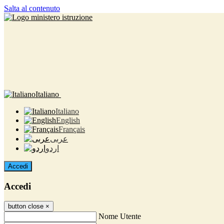
Salta al contenuto
Italiano
Italiano
English
Français
عربى
اردو
Accedi
Accedi
button close
×
Nome Utente