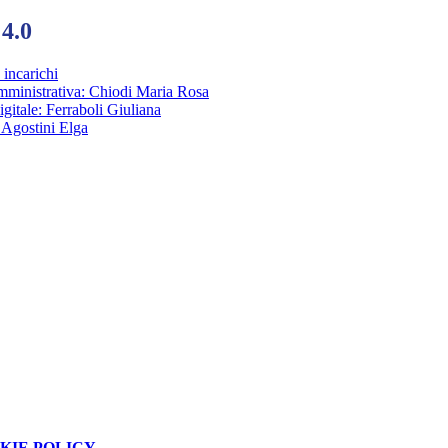
 4.0
incarichi
ministrativa: Chiodi Maria Rosa
itale: Ferraboli Giuliana
Agostini Elga
KIE POLICY
.