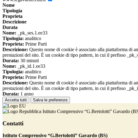
Nome
Tipologia
Proprieta
Descrizione
Durata
Nome:
_pk_ses.1.ee33
Tipologia:
analitico
Proprieta:
Prime Parti
Descrizione:
Questo nome di cookie è associato alla piattaforma di ana
prestazioni del sito. È un cookie di tipo pattern, in cui il prefisso _pk
Durata:
30 minuti
Nome:
_pk_id.1.ee33
Tipologia:
analitico
Proprieta:
Prime Parti
Descrizione:
Questo nome di cookie è associato alla piattaforma di ana
prestazioni del sito. È un cookie di tipo pattern, in cui il prefisso _pk
Durata:
1 anno
Accetta tutti
Salva le preferenze
Istituto Comprensivo “G.Bertolotti” Gavardo (B
Contatti
Istituto Comprensivo “G.Bertolotti” Gavardo (BS)