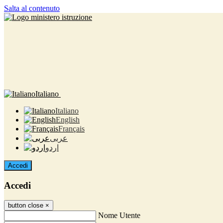
Salta al contenuto
Italiano
Italiano
English
Français
عربى
اردو
Accedi
Accedi
button close
×
Nome Utente