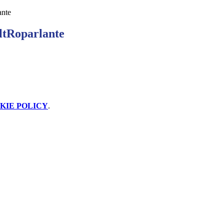
ante
ltRoparlante
KIE POLICY
.