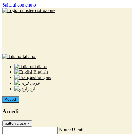
Salta al contenuto
Italiano
Italiano
English
Français
عربى
اردو
Accedi
Accedi
button close
×
Nome Utente