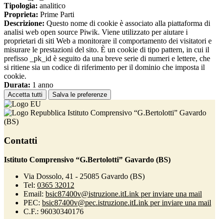
Tipologia:
analitico
Proprieta:
Prime Parti
Descrizione:
Questo nome di cookie è associato alla piattaforma di
analisi web open source Piwik. Viene utilizzato per aiutare i
proprietari di siti Web a monitorare il comportamento dei visitatori e
misurare le prestazioni del sito. È un cookie di tipo pattern, in cui il
prefisso _pk_id è seguito da una breve serie di numeri e lettere, che
si ritiene sia un codice di riferimento per il dominio che imposta il
cookie.
Durata:
1 anno
Accetta tutti
Salva le preferenze
Istituto Comprensivo “G.Bertolotti” Gavardo
(BS)
Contatti
Istituto Comprensivo “G.Bertolotti” Gavardo (BS)
Via Dossolo, 41 - 25085 Gavardo (BS)
Tel:
0365 32012
Email:
bsic87400v@istruzione.it
Link per inviare una mail
PEC:
bsic87400v@pec.istruzione.it
Link per inviare una mail
C.F.: 96030340176