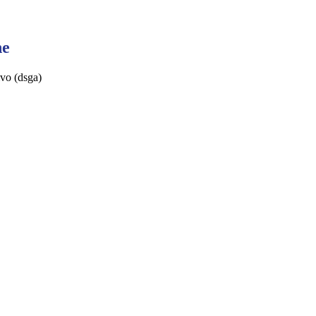
ne
ivo (dsga)