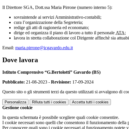
Il Direttore SGA, Dott.ssa Maria Pirrone (numero interno 5):
sovraintende ai servizi Amministrativo-contabili;
cura l’organizzazione della Segreteria;
redige gli atti di ragioneria ed economato;
dirige ed organizza il piano di lavoro a tutto il personale
ATA;
lavora in stretta collaborazione col Dirigente affinchè sia attua
Email:
maria.pirrone@icgavardo.edu.it
Dove lavora
Istituto Comprensivo “G.Bertolotti” Gavardo (BS)
Pubblicato:
21-08-2023 -
Revisione:
17-09-2024
Questo sito o gli strumenti terzi da questo utilizzati si avvalgono di coo
Personalizza
Rifiuta tutti
i cookies
Accetta tutti
i cookies
Gestione cookie
In questa schermata è possibile scegliere quali cookie consentire.
I cookie necessari sono quelli che consentono il funzionamento della pi
Per conoscere quali sono i cookie necessari al funzionamento potete v