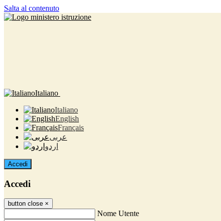
Salta al contenuto
Italiano
Italiano
English
Français
عربى
اردو
Accedi
Accedi
button close
×
Nome Utente