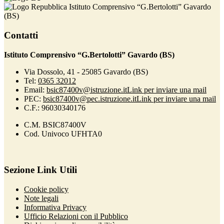
Istituto Comprensivo “G.Bertolotti” Gavardo
(BS)
Contatti
Istituto Comprensivo “G.Bertolotti” Gavardo (BS)
Via Dossolo, 41 - 25085 Gavardo (BS)
Tel:
0365 32012
Email:
bsic87400v@istruzione.it
Link per inviare una mail
PEC:
bsic87400v@pec.istruzione.it
Link per inviare una mail
C.F.: 96030340176
C.M. BSIC87400V
Cod. Univoco UFHTA0
Sezione Link Utili
Cookie policy
Note legali
Informativa Privacy
Ufficio Relazioni con il Pubblico