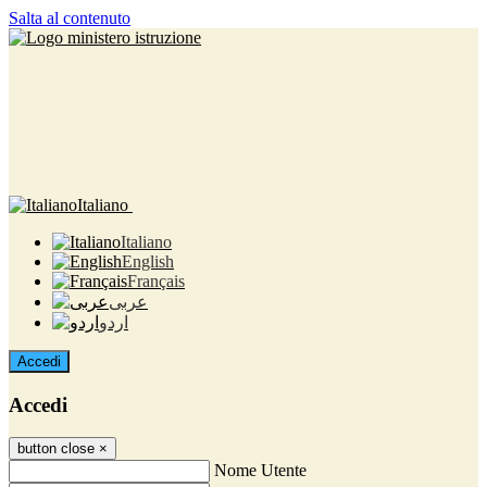
Salta al contenuto
Italiano
Italiano
English
Français
عربى
اردو
Accedi
Accedi
button close
×
Nome Utente