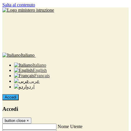
Salta al contenuto
Italiano
Italiano
English
Français
عربى
اردو
Accedi
Accedi
button close
×
Nome Utente