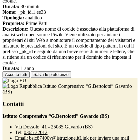
cookie.
Durata:
30 minuti
Nome:
_pk_id.1.ee33
Tipologia:
analitico
Proprieta:
Prime Parti
Descrizione:
Questo nome di cookie è associato alla piattaforma di
analisi web open source Piwik. Viene utilizzato per aiutare i
proprietari di siti Web a monitorare il comportamento dei visitatori e
misurare le prestazioni del sito. È un cookie di tipo pattern, in cui il
prefisso _pk_id è seguito da una breve serie di numeri e lettere, che
si ritiene sia un codice di riferimento per il dominio che imposta il
cookie.
Durata:
1 anno
Accetta tutti
Salva le preferenze
Istituto Comprensivo “G.Bertolotti” Gavardo
(BS)
Contatti
Istituto Comprensivo “G.Bertolotti” Gavardo (BS)
Via Dossolo, 41 - 25085 Gavardo (BS)
Tel:
0365 32012
Email:
bsic87400v@istruzione.it
Link per inviare una mail