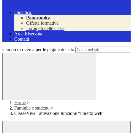
Didattica
Panoramica
Offerta formativa
I progetti delle classi
Area Riservata
Contatti
Campo di ricerca per le pagine del sito
Home
>
Famiglie e studenti
>
ClasseViva - attivazione funzione "libretto web"