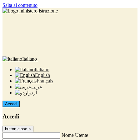
Salta al contenuto
Italiano
Italiano
English
Français
عربى
اردو
Accedi
Accedi
button close
×
Nome Utente