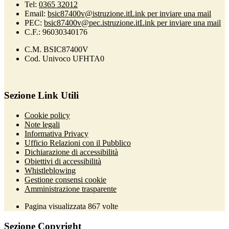
Tel:
0365 32012
Email:
bsic87400v@istruzione.it
Link per inviare una mail
PEC:
bsic87400v@pec.istruzione.it
Link per inviare una mail
C.F.: 96030340176
C.M. BSIC87400V
Cod. Univoco UFHTA0
Sezione Link Utili
Cookie policy
Note legali
Informativa Privacy
Ufficio Relazioni con il Pubblico
Dichiarazione di accessibilità
Obiettivi di accessibilità
Whistleblowing
Gestione consensi cookie
Amministrazione trasparente
Pagina visualizzata
867
volte
Sezione Copyright