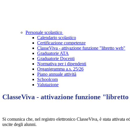
Personale scolastico
Calendario scolastico
Certificazione competenze
ClasseViva - attivazione funzione "libretto web"
Graduatorie ATA
Graduatorie Docenti
Normativa per i dipendenti
Organigramma a.s. 25/26
Piano annuale attività
Schoolcom
Valutazione
ClasseViva - attivazione funzione "librett
Si comunica che, nel registro elettronico ClasseViva, è stata attivata ed
uscite degli alunni.