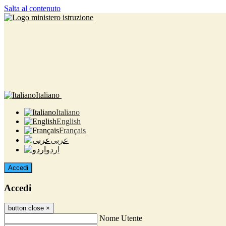
Salta al contenuto
Italiano
Italiano
English
Français
عربى
اردو
Accedi
Accedi
button close
×
Nome Utente