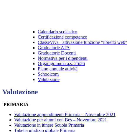
Calendario scolastico
Certificazione competenze
ClasseViva - attivazione funzione "libretto web"
Graduatorie ATA
Graduatorie Docenti
Normativa per i dipendenti
Organigramma a.s. 25/26
Piano annuale attività
Schoolcom
Valutazione
Valutazione
PRIMARIA
Valutazione apprendimenti Primaria – Novembre 2021
Valutazione per alunni con Bes – Novembre 2021
Valutazione in itinere Scuola Primaria
Tabella giudizio globale Primaria