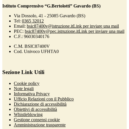
Istituto Comprensivo “G.Bertolotti” Gavardo (BS)
Via Dossolo, 41 - 25085 Gavardo (BS)
Tel:
0365 32012
Email:
bsic87400v@istruzione.it
Link per inviare una mail
PEC:
bsic87400v@pec.istruzione.it
Link per inviare una mail
C.F.: 96030340176
C.M. BSIC87400V
Cod. Univoco UFHTA0
Sezione Link Utili
Cookie policy
Note legali
Informativa Privacy
Ufficio Relazioni con il Pubblico
Dichiarazione di accessibilità
Obiettivi di accessibilità
Whistleblowing
Gestione consensi cookie
Amministrazione trasparente