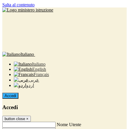
Salta al contenuto
Italiano
Italiano
English
Français
عربى
اردو
Accedi
Accedi
button close
×
Nome Utente