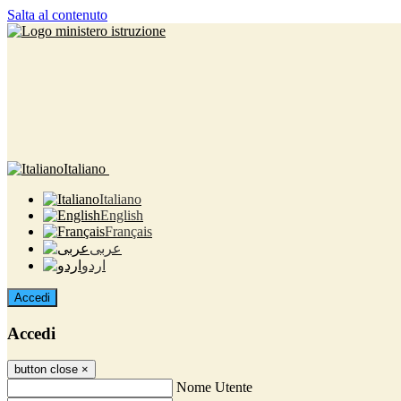
Salta al contenuto
Italiano
Italiano
English
Français
عربى
اردو
Accedi
Accedi
button close
×
Nome Utente