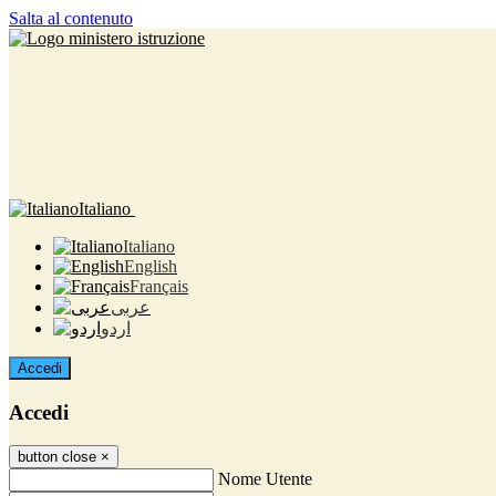
Salta al contenuto
Italiano
Italiano
English
Français
عربى
اردو
Accedi
Accedi
button close
×
Nome Utente