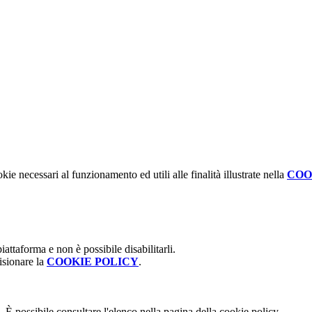
kie necessari al funzionamento ed utili alle finalità illustrate nella
COO
attaforma e non è possibile disabilitarli.
isionare la
COOKIE POLICY
.
 È possibile consultare l'elenco nella pagina della cookie policy.